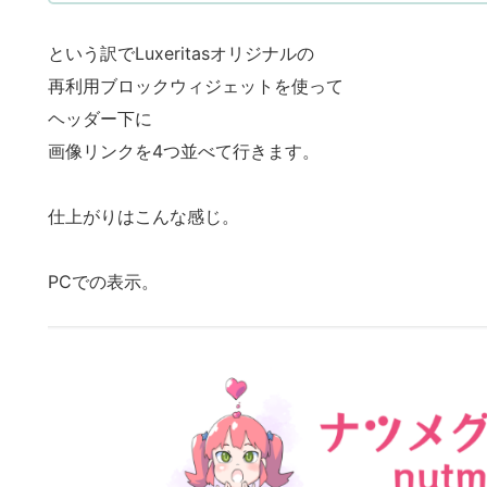
ダ
ー
という訳でLuxeritasオリジナルの
下
再利用ブロックウィジェットを使って
画
ヘッダー下に
像
リ
画像リンクを4つ並べて行きます。
ン
ク
仕上がりはこんな感じ。
4
つ
PCでの表示。
並
び
1.
1.
リ
ン
ク