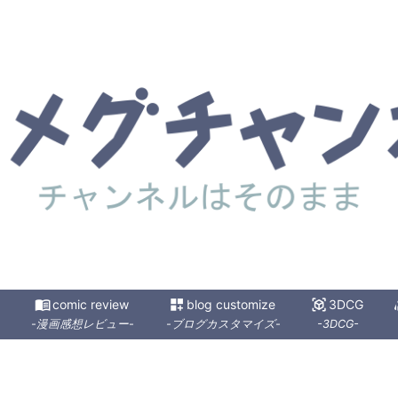
menu_book
comic review
dashboard_customize
blog customize
view_in_ar
3DCG
s
-漫画感想レビュー-
-ブログカスタマイズ-
-3DCG-