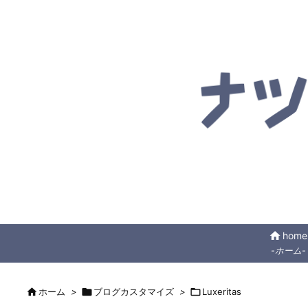
home
home
-ホーム-

ホーム
>

ブログカスタマイズ
>

Luxeritas