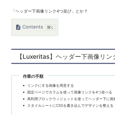
「ヘッダー下画像リンク4つ並び」とか？
Contents
1.
【L
u
【Luxeritas】ヘッダー下画像リ
x
e
r
作業の手順
i
t
リンクにする画像を用意する
a
固定ページでカラムを使って画像リンクを4つ並べる
s】
再利用ブロックウィジェットを使ってヘッダー下に画
ヘ
スタイルシートにCSSを書き込んでデザインを整える
ッ