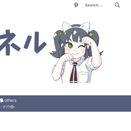
tyle
others
-その他-