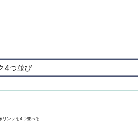
ンク4つ並び
像リンクを4つ並べる