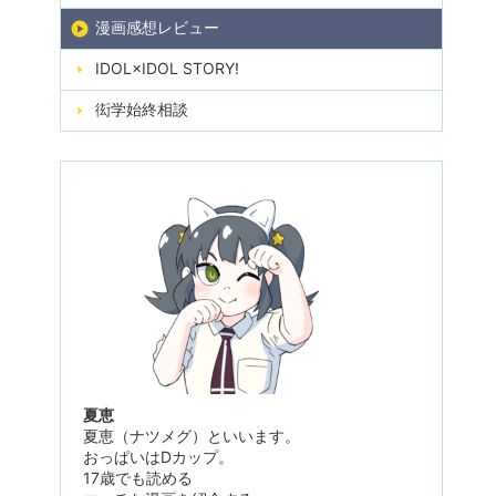
漫画感想レビュー
IDOL×IDOL STORY!
衒学始終相談
夏恵
夏恵（ナツメグ）といいます。
おっぱいはDカップ。
17歳でも読める