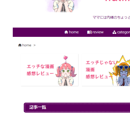
に
す
る
画
像
を
用
意
す
る
1.
2.
固
定
ペ
ー
ジ