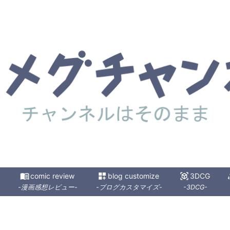
menu_book
comic review
dashboard_customize
blog customize
view_in_ar
3DCG
s
-漫画感想レビュー-
-ブログカスタマイズ-
-3DCG-