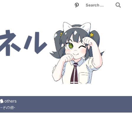
tyle
others
-その他-