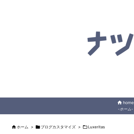
home
home
-ホーム-

ホーム
>

ブログカスタマイズ
>

Luxeritas