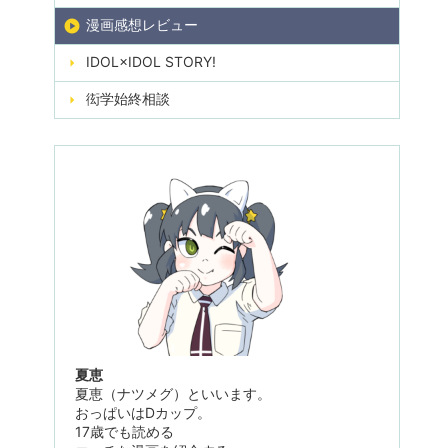
漫画感想レビュー
IDOL×IDOL STORY!
衒学始終相談
夏恵
夏恵（ナツメグ）といいます。
おっぱいはDカップ。
17歳でも読める