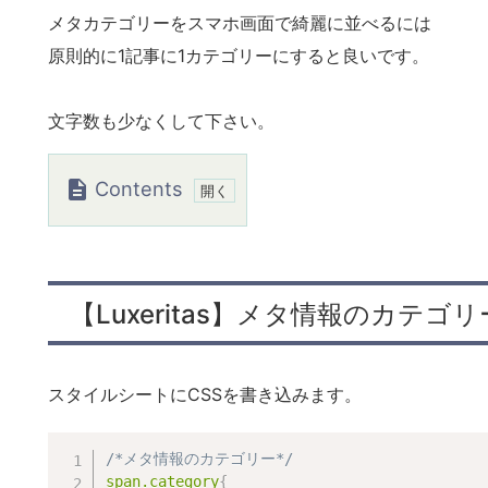
メタカテゴリーをスマホ画面で綺麗に並べるには
原則的に1記事に1カテゴリーにすると良いです。
文字数も少なくして下さい。
Contents
1.
【L
u
【Luxeritas】メタ情報のカテ
x
e
r
スタイルシートにCSSを書き込みます。
i
t
a
/*メタ情報のカテゴリー*/
span.category
{
s】