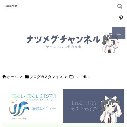


メニュ

サイド


ホーム
>

ブログカスタマイズ
>

Luxeritas
前へ

次へ

検索