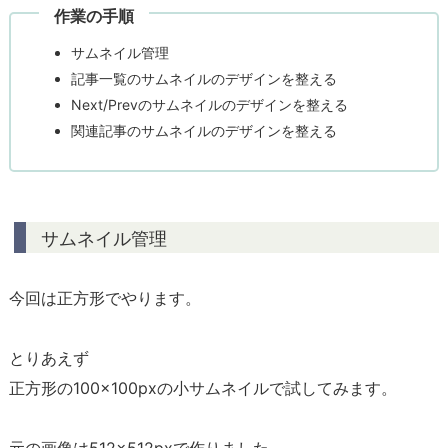
r
作業の手順
i
サムネイル管理
t
記事一覧のサムネイルのデザインを整える
a
Next/Prevのサムネイルのデザインを整える
s】
関連記事のサムネイルのデザインを整える
サ
ム
ネ
イ
ル
サムネイル管理
の
デ
今回は正方形でやります。
ザ
イ
とりあえず
ン
正方形の100×100pxの小サムネイルで試してみます。
を
統
一
元の画像は512×512pxで作りました。