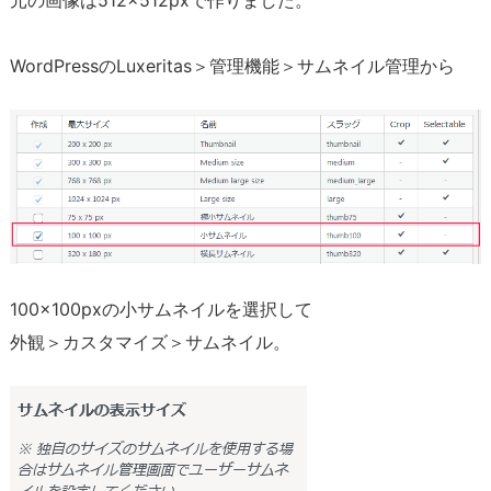
す
る
WordPressのLuxeritas＞管理機能＞サムネイル管理から
1.
1.
サ
ム
ネ
イ
ル
管
100×100pxの小サムネイルを選択して
理
外観＞カスタマイズ＞サムネイル。
1.
2.
記
事
一
覧