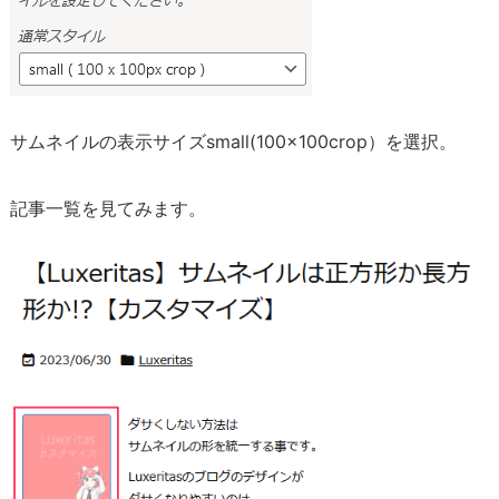
の
サ
ム
ネ
イ
サムネイルの表示サイズsmall(100×100crop）を選択。
ル
の
記事一覧を見てみます。
デ
ザ
イ
ン
を
整
え
る
1.
3.