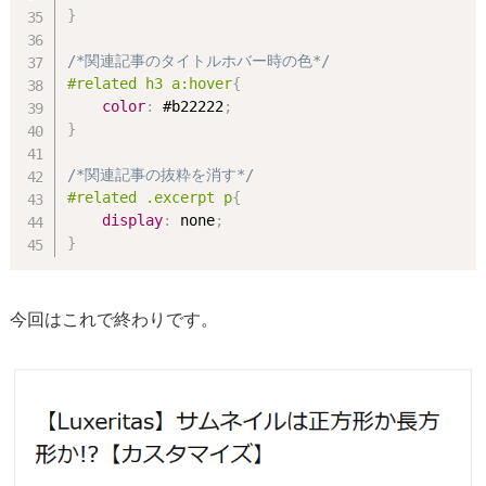
}
/*関連記事のタイトルホバー時の色*/
#related h3 a:hover
{
color
:
 #b22222
;
}
/*関連記事の抜粋を消す*/
#related .excerpt p
{
display
:
 none
;
}
今回はこれで終わりです。