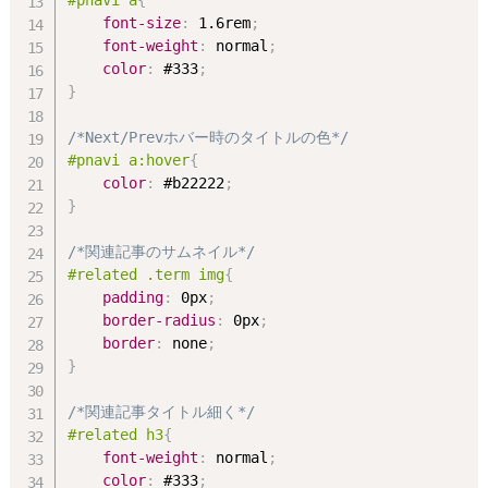
#pnavi a
{
font-size
:
 1.6rem
;
font-weight
:
 normal
;
color
:
 #333
;
}
/*Next/Prevホバー時のタイトルの色*/
#pnavi a:hover
{
color
:
 #b22222
;
}
/*関連記事のサムネイル*/
#related .term img
{
padding
:
 0px
;
border-radius
:
 0px
;
border
:
 none
;
}
/*関連記事タイトル細く*/
#related h3
{
font-weight
:
 normal
;
color
:
 #333
;