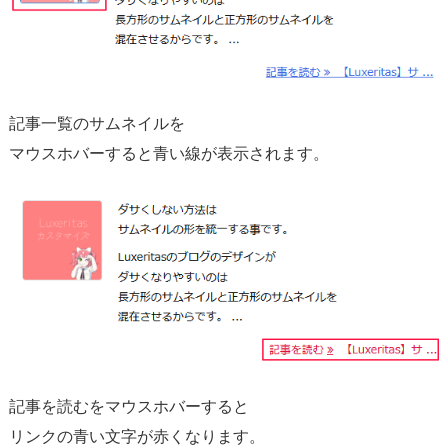
N
e
x
t/
記事一覧のサムネイルを
P
r
マウスホバーすると青い線が表示されます。
e
v
の
サ
ム
ネ
イ
ル
の
記事を読むをマウスホバーすると
デ
リンクの青い文字が赤くなります。
ザ