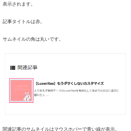
ル
表示されます。
の
デ
記事タイトルは赤。
ザ
イ
サムネイルの角は丸いです。
ン
を
整
え
る
関連記事のサムネイルはマウスホバーで青い線が表示。