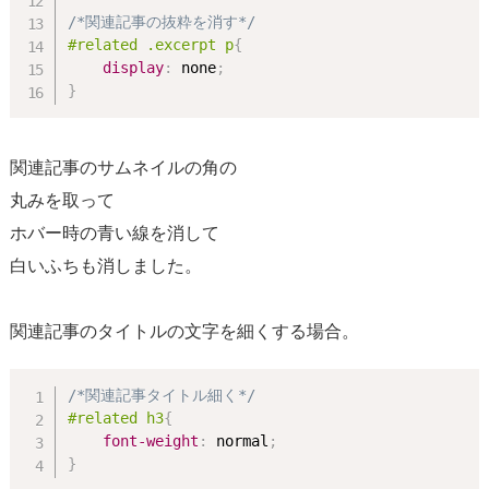
/*関連記事の抜粋を消す*/
#related .excerpt p
{
display
:
 none
;
}
関連記事のサムネイルの角の
丸みを取って
ホバー時の青い線を消して
白いふちも消しました。
関連記事のタイトルの文字を細くする場合。
/*関連記事タイトル細く*/
#related h3
{
font-weight
:
 normal
;
}