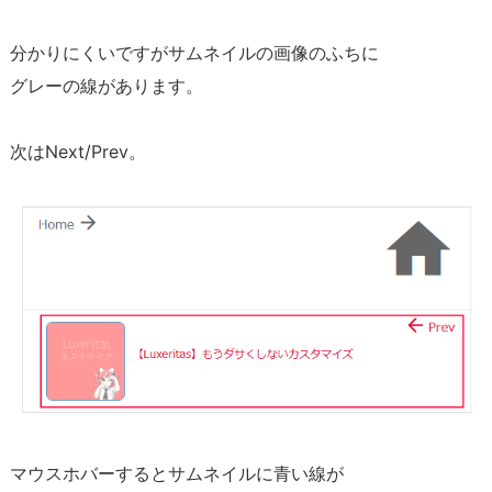
イ
ン
分かりにくいですがサムネイルの画像のふちに
を
グレーの線があります。
整
え
次はNext/Prev。
る
1.
4.
関
連
記
事
の
サ
ム
ネ
マウスホバーするとサムネイルに青い線が
イ